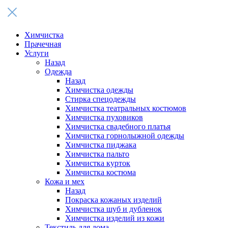
Химчистка
Прачечная
Услуги
Назад
Одежда
Назад
Химчистка одежды
Стирка спецодежды
Химчистка театральных костюмов
Химчистка пуховиков
Химчистка свадебного платья
Химчистка горнолыжной одежды
Химчистка пиджака
Химчистка пальто
Химчистка курток
Химчистка костюма
Кожа и мех
Назад
Покраска кожаных изделий
Химчистка шуб и дубленок
Химчистка изделий из кожи
Текстиль для дома