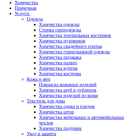
Химчистка
Прачечная
Услуги
Одежда
Химчистка одежды
Стирка спецодежды
Химчистка театральных костюмов
Химчистка пуховиков
Химчистка свадебного платья
Химчистка горнолыжной одежды
Химчистка пиджака
Химчистка пальто
Химчистка курток
Химчистка костюма
Кожа и мех
Покраска кожаных изделий
Химчистка шуб и дубленок
Химчистка изделий из кожи
Текстиль для дома
Химчистка одеял и пледов
Химчистка штор
Химчистка мебельных и автомобильных
чехлов
Химчистка подушек
Уход и защита