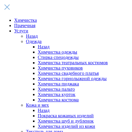
Химчистка
Прачечная
Услуги
Назад
Одежда
Назад
Химчистка одежды
Стирка спецодежды
Химчистка театральных костюмов
Химчистка пуховиков
Химчистка свадебного платья
Химчистка горнолыжной одежды
Химчистка пиджака
Химчистка пальто
Химчистка курток
Химчистка костюма
Кожа и мех
Назад
Покраска кожаных изделий
Химчистка шуб и дубленок
Химчистка изделий из кожи
Текстиль для дома