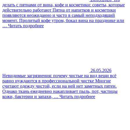
делать с пятнами от вина, кофе и косметики: советы, которые
действительно работают
Пятна от напитков и косметики
появляются неожиданно и часто в самый неподходящий
момент. Пролитый кофе утром, бокал вина на празднике или
…
Читать подробнее
26.05.2026
Невидимые загрязнения: почему чистые на вид вещи всё
равно нуждаются в профессиональной чистке
Многие
считают одежду чистой, если на ней нет заметных пятен.
Однако ткань ежедневно накапливает пыль, пот, частицы
кожи, бактерии и запахи, …
Читать подробнее