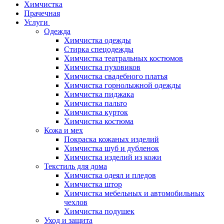
Химчистка
Прачечная
Услуги
Одежда
Химчистка одежды
Стирка спецодежды
Химчистка театральных костюмов
Химчистка пуховиков
Химчистка свадебного платья
Химчистка горнолыжной одежды
Химчистка пиджака
Химчистка пальто
Химчистка курток
Химчистка костюма
Кожа и мех
Покраска кожаных изделий
Химчистка шуб и дубленок
Химчистка изделий из кожи
Текстиль для дома
Химчистка одеял и пледов
Химчистка штор
Химчистка мебельных и автомобильных
чехлов
Химчистка подушек
Уход и защита