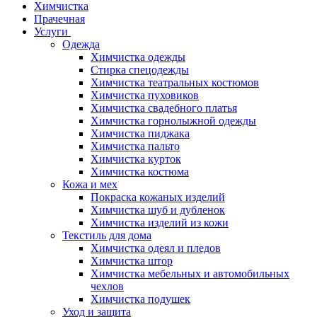
Химчистка
Прачечная
Услуги
Одежда
Химчистка одежды
Стирка спецодежды
Химчистка театральных костюмов
Химчистка пуховиков
Химчистка свадебного платья
Химчистка горнолыжной одежды
Химчистка пиджака
Химчистка пальто
Химчистка курток
Химчистка костюма
Кожа и мех
Покраска кожаных изделий
Химчистка шуб и дубленок
Химчистка изделий из кожи
Текстиль для дома
Химчистка одеял и пледов
Химчистка штор
Химчистка мебельных и автомобильных
чехлов
Химчистка подушек
Уход и защита