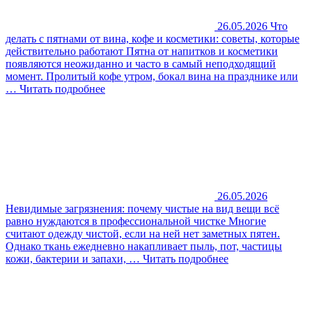
26.05.2026
Что
делать с пятнами от вина, кофе и косметики: советы, которые
действительно работают
Пятна от напитков и косметики
появляются неожиданно и часто в самый неподходящий
момент. Пролитый кофе утром, бокал вина на празднике или
…
Читать подробнее
26.05.2026
Невидимые загрязнения: почему чистые на вид вещи всё
равно нуждаются в профессиональной чистке
Многие
считают одежду чистой, если на ней нет заметных пятен.
Однако ткань ежедневно накапливает пыль, пот, частицы
кожи, бактерии и запахи, …
Читать подробнее