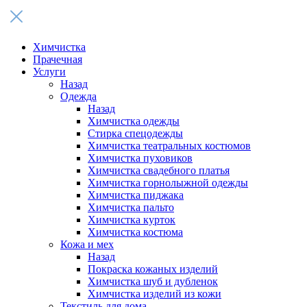
Химчистка
Прачечная
Услуги
Назад
Одежда
Назад
Химчистка одежды
Стирка спецодежды
Химчистка театральных костюмов
Химчистка пуховиков
Химчистка свадебного платья
Химчистка горнолыжной одежды
Химчистка пиджака
Химчистка пальто
Химчистка курток
Химчистка костюма
Кожа и мех
Назад
Покраска кожаных изделий
Химчистка шуб и дубленок
Химчистка изделий из кожи
Текстиль для дома