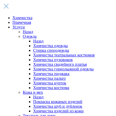
Химчистка
Прачечная
Услуги
Назад
Одежда
Назад
Химчистка одежды
Стирка спецодежды
Химчистка театральных костюмов
Химчистка пуховиков
Химчистка свадебного платья
Химчистка горнолыжной одежды
Химчистка пиджака
Химчистка пальто
Химчистка курток
Химчистка костюма
Кожа и мех
Назад
Покраска кожаных изделий
Химчистка шуб и дубленок
Химчистка изделий из кожи
Текстиль для дома