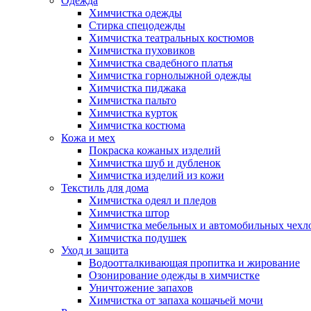
Одежда
Химчистка одежды
Стирка спецодежды
Химчистка театральных костюмов
Химчистка пуховиков
Химчистка свадебного платья
Химчистка горнолыжной одежды
Химчистка пиджака
Химчистка пальто
Химчистка курток
Химчистка костюма
Кожа и мех
Покраска кожаных изделий
Химчистка шуб и дубленок
Химчистка изделий из кожи
Текстиль для дома
Химчистка одеял и пледов
Химчистка штор
Химчистка мебельных и автомобильных чехл
Химчистка подушек
Уход и защита
Водоотталкивающая пропитка и жирование
Озонирование одежды в химчистке
Уничтожение запахов
Химчистка от запаха кошачьей мочи