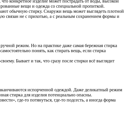
, что конкретное изделие может пострадать от воды, высокой
ированные вещи и одежда со специальной пропиткой.
живают обычную стирку. Снаружи вещь может выглядеть плотной
ую связан не с прихотью, а с реальным сохранением формы и
 ручной режим. Но на практике даже самая бережная стирка
амостоятельно понять, как стирать вещь, если стирка
воему. Бывает и так, что сразу после стирки всё выглядит
о заканчиваются испорченной одеждой. Даже деликатный режим
инная стирка для изделия потенциально опасны.
вести», где-то потянуться, где-то подсесть, а иногда форма