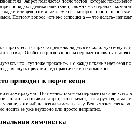
зводителя. Запрет появляется после тестов, которые показывают
запрет попадают деликатные ткани, сложные материалы, комбин
подкладки или декоративные элементы, которые просто не пере
вимой. Поэтому вопрос «стирка запрещена — что делать» напрям
 стирать, если стирка запрещена, надеясь на холодную воду или
ть его вид. Особенно рискованно экспериментировать, пытаясь с
ают, что «тут тоже прокатит». Но каждая ткань ведёт себя по-с
тогда вернуть прежний вид практически невозможно.
сто приводит к порче вещи
гично и даже разумно. Но именно такие эксперименты чаще всег
изводитель поставил запрет, это означает, что и ручная, и маш
 уровне, который не всегда заметен сразу. Вещь может слегка «по
 но носить её уже неудобно или просто неприятно.
ональная химчистка