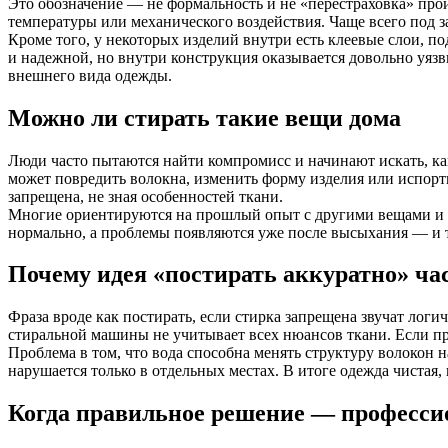
Это обозначение — не формальность и не «перестраховка» прои
температуры или механического воздействия. Чаще всего под 
Кроме того, у некоторых изделий внутри есть клеевые слои, 
и надежной, но внутри конструкция оказывается довольно уяз
внешнего вида одежды.
Можно ли стирать такие вещи дома
Люди часто пытаются найти компромисс и начинают искать, как
может повредить волокна, изменить форму изделия или испорти
запрещена, не зная особенностей ткани.
Многие ориентируются на прошлый опыт с другими вещами и дум
нормально, а проблемы появляются уже после высыхания — и 
Почему идея «постирать аккуратно» ча
Фраза вроде как постирать, если стирка запрещена звучат ло
стиральной машины не учитывает всех нюансов ткани. Если про
Проблема в том, что вода способна менять структуру волокон на
нарушается только в отдельных местах. В итоге одежда чистая,
Когда правильное решение — професси